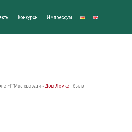
екты
Конкурсы
Импрессум
оне «
Г’
Мис кровати»
Дом Лемке
,
была
.