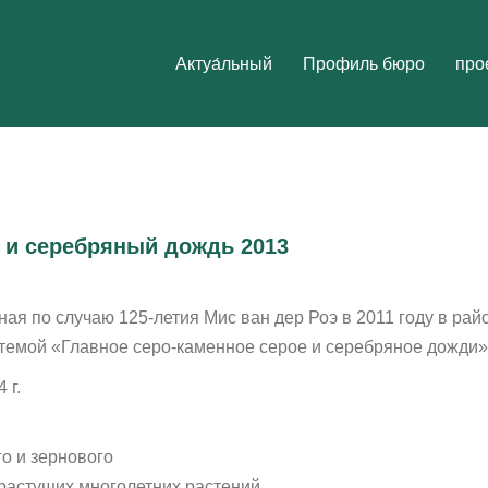
h
Aктуа́льный
Профиль бюро
про
 и серебряный дождь 2013
ая по случаю 125-летия Мис ван дер Роэ в 2011 году в рай
темой «Главное серо-каменное серое и серебряное дожди»
 г.
о и зернового
х растущих многолетних растений