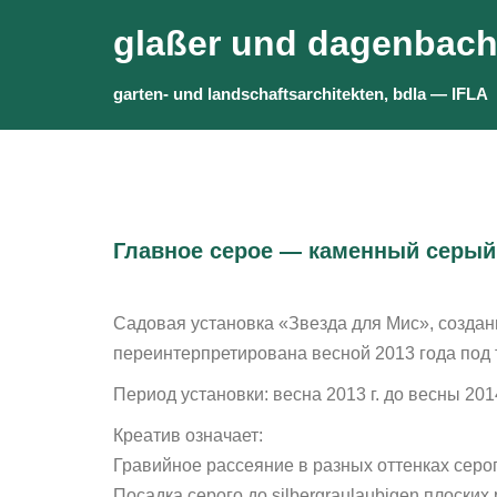
Skip
glaßer und dagenbac
to
content
garten- und landschaftsarchitekten, bdla — IFLA
Главное серое — каменный серый
Садовая установка «Звезда для Мис», созданн
переинтерпретирована весной 2013 года под 
Период установки: весна 2013 г. до весны 2014
Креатив означает:
Гравийное рассеяние в разных оттенках серог
Посадка серого до silbergraulaubigen плоски