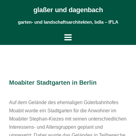
Skip
glaßer und dagenbach
to
content
garten- und landschaftsarchitekten, bdla – IFLA
Moabiter Stadtgarten in Berlin
Auf dem Gelände des ehemaligen Güterbahnhofes
Moabit wurde ein Stadtgarten für die Anwohner im
Moabiter Stephan-Kiezes mit seinen unterschiedlichen
Interessens- und Altersgruppen geplant und
umgesetzt. Dabei wurde das Geländes in Teilbereiche