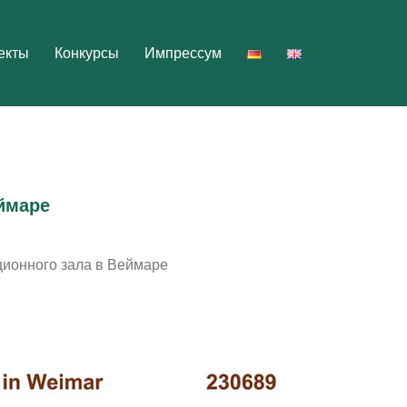
екты
Конкурсы
Импрессум
ймаре
ционного зала в Веймаре