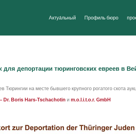
h
Aктуа́льный
Профиль бюро
про
к для депортации тюринговских евреев в Ве
ев Тюрингии на месте бывшего крупного рогатого скота аук
— Dr. Boris Hars-Tschachotin
и
m.o.l.i.t.o.r. GmbH