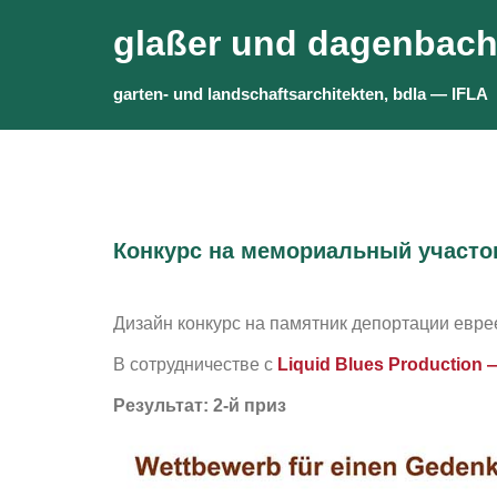
Skip
glaßer und dagenbac
to
content
garten- und landschaftsarchitekten, bdla — IFLA
Конкурс на мемориальный участо
Дизайн конкурс на памятник депортации евре
В сотрудничестве с
Liquid Blues Production 
Результат: 2-й приз