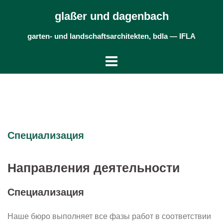
Skip
glaßer und dagenbach
to
content
garten- und landschaftsarchitekten, bdla — IFLA
Специализация
Направления деятельности
Специализация
Наше бюро выполняет все фазы работ в соответствии