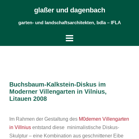
Skip
glaßer und dagenbach
to
content
garten- und landschaftsarchitekten, bdla – IFLA
Buchsbaum-Kalkstein-Diskus im
Moderner Villengarten in Vilnius,
Litauen 2008
Im Rahmen der Gestaltung des
M0dernen Villengarten
in Villnius
entstand diese minimalistische Diskus-
Skulptur – eine Kombination aus geschnittener Eibe