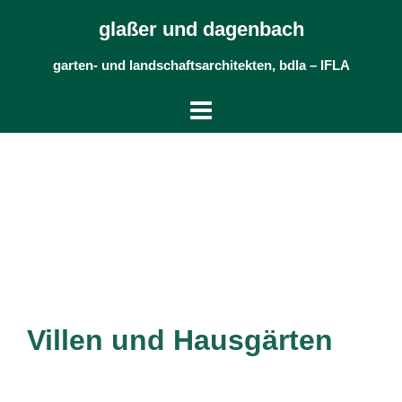
Skip
glaßer und dagenbach
to
content
garten- und landschaftsarchitekten, bdla – IFLA
Villen und Hausgärten