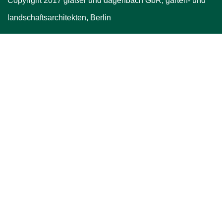
Copyright 2017 glaßer und dagenbach GbR, garten- und
landschaftsarchitekten, Berlin