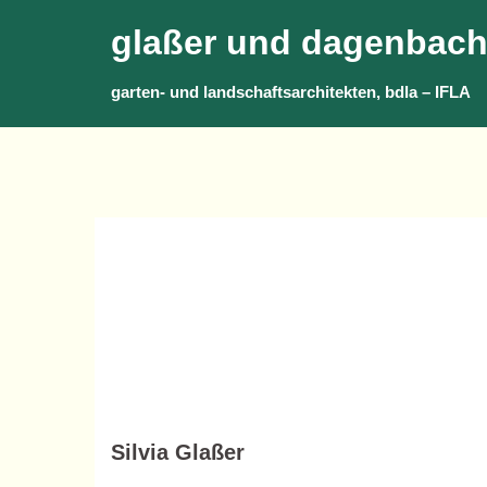
Skip
glaßer und dagenbac
to
content
garten- und landschaftsarchitekten, bdla – IFLA
Silvia Glaßer