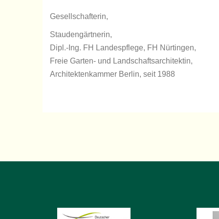
Gesellschafterin,
Staudengärtnerin,
Dipl.-Ing. FH Landespflege, FH Nürtingen,
Freie Garten- und Landschaftsarchitektin,
Architektenkammer Berlin, seit 1988