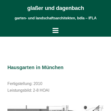
Skip
glaßer und dagenbach
to
content
garten- und landschaftsarchitekten, bdla – IFLA
Hausgarten in München
Fertigstellung: 2010
Leistungsbild: 2-8 HOAI