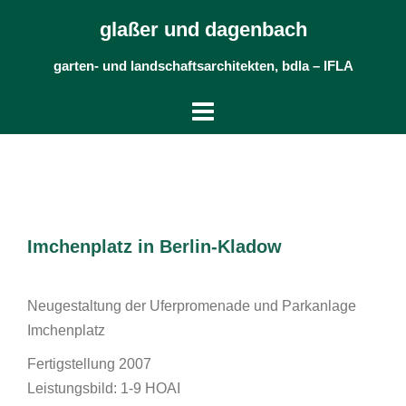
Skip
glaßer und dagenbach
to
content
garten- und landschaftsarchitekten, bdla – IFLA
Imchenplatz in Berlin-Kladow
Neugestaltung der Uferpromenade und Parkanlage
Imchenplatz
Fertigstellung 2007
Leistungsbild: 1-9 HOAI