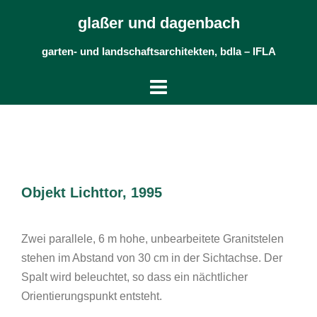
Skip
glaßer und dagenbach
to
content
garten- und landschaftsarchitekten, bdla – IFLA
Objekt Lichttor, 1995
Zwei parallele, 6 m hohe, unbearbeitete Granitstelen
stehen im Abstand von 30 cm in der Sichtachse. Der
Spalt wird beleuchtet, so dass ein nächtlicher
Orientierungspunkt entsteht.