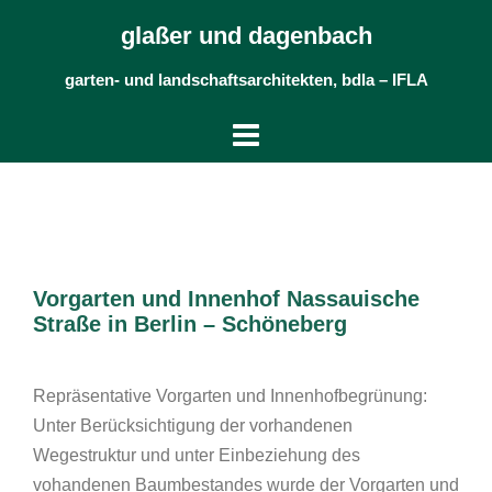
Skip
glaßer und dagenbach
to
content
garten- und landschaftsarchitekten, bdla – IFLA
Vorgarten und Innenhof Nassauische
Straße in Berlin – Schöneberg
Repräsentative Vorgarten und Innenhofbegrünung:
Unter Berücksichtigung der vorhandenen
Wegestruktur und unter Einbeziehung des
vohandenen Baumbestandes wurde der Vorgarten und