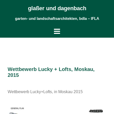
Skip
glaßer und dagenbach
to
content
garten- und landschaftsarchitekten, bdla – IFLA
Wettbewerb Lucky + Lofts, Moskau,
2015
Wettbewerb Lucky+Lofts, in Moskau 2015